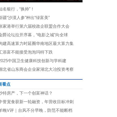
知名银行，“换帅”！
新疆“沙漠人参”种出“绿富美”
张家港举行第六届校政企联盟合作大会
金爵论坛拉开序幕，“电影之城”向全球
构建高速算力时延圈华南地区最大算力集
汇添富不能接受泡泡玛特下跌
2025中国卫生健康科技创新与学科建
湖北省山东商会企业家湖北大冶投资考察
新看点
沙特房产，下一个创富神话？
中誉宠食获新一轮融资，年营收目标冲刺
羊晚V评｜台风不分早晚，防范不能断档