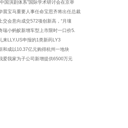
“中国演剧体系”国际学术研讨会在京举
华晨宝马重要人事任命宝思齐将出任总裁
上交会意向成交572项创新高，“月壤
奇瑞小蚂蚁新增车型上市限时一口价5.
礼来LLY.US申报的1类新药LY3
新和成以10.37亿元购得杭州一地块
我爱我家为子公司新增提供6500万元