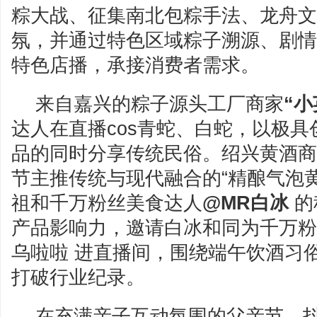
粽大战、征集南北包粽手法、龙舟文
氛，并通过特色区域粽子溯源、剧情
特色店播，承接消费者需求。
来自嘉兴的粽子源头工厂商家
“小
达人在直播cos青蛇、白蛇，以极
品的同时分享传统民俗。绍兴黄酒商
节主推传统与现代融合的“精酿气泡
祖和千万粉丝美食达人
@MR白冰
的
产品影响力，邀请白冰和同为千万粉
乌啦啦 进直播间，围绕端午饮酒习
打破行业纪录。
在充满亲子互动氛围的父亲节，