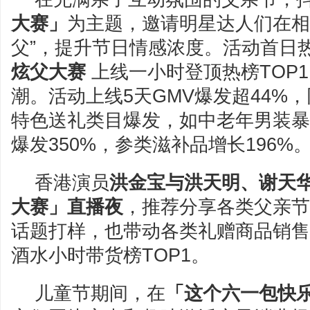
大赛」
为主题，邀请明星达人们在相
父”，提升节日情感浓度。活动首日
炫父大赛
上线一小时登顶热榜TOP
潮。活动上线5天GMV爆发超44%，
特色送礼类目爆发，如中老年男装暴
爆发350%，参类滋补品增长196%
香港演员
洪金宝与洪天明、谢天
大赛」直播夜
，推荐分享各类父亲节
话题打样，也带动各类礼赠商品销售
酒水小时带货榜TOP1。
儿童节期间，在
「这个六一包快