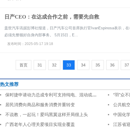
日产CEO：在达成合作之前，需要先自救
盖世汽车讯据彭博社报道，日产汽车公司首席执行官IvanEspinosa表示
必须先整顿好自身内部事务。 5月15日，E...
发布时间：2025-05-17 19:18
首页
31
32
33
34
35
36
37
热文推荐
保时捷申请动力总成专利可支持纯电、混动或增程
“羽”众
居民消费向商品和服务消费并重转变
公共航空
不说教，一起玩！爱玛黑翼这样开局很上头
中国化学
广西老年人心理关爱项目实现全覆盖
江苏省迎